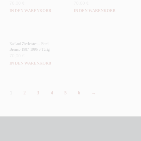
70,00
€
70,00
€
IN DEN WARENKORB
IN DEN WARENKORB
Radlauf Zierleisten – Ford
Bronco 1987-1996 3 Türig
70,00
€
IN DEN WARENKORB
1
2
3
4
5
6
→