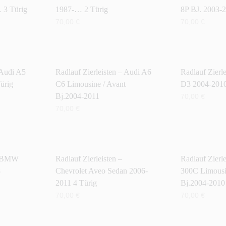
3 Türig
1987-… 2 Türig
8P BJ. 2003-2
70,00
€
70,00
€
IN DEN WARENKORB
IN DEN WAR
 Audi A5
Radlauf Zierleisten – Audi A6
Radlauf Zierl
ürig
C6 Limousine / Avant
D3 2004-201
Bj.2004-2011
70,00
€
70,00
€
IN DEN WAR
IN DEN WARENKORB
 – BMW
Radlauf Zierleisten –
Radlauf Zierle
8
Chevrolet Aveo Sedan 2006-
300C Limousi
2011 4 Türig
Bj.2004-2010
70,00
€
70,00
€
IN DEN WARENKORB
IN DEN WAR