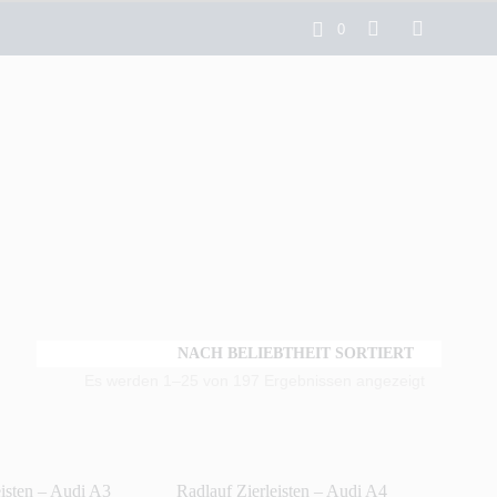
0
Es werden 1–25 von 197 Ergebnissen angezeigt
eisten – Audi A3
Radlauf Zierleisten – Audi A4