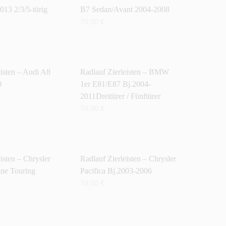
013 2/3/5-türig
B7 Sedan/Avant 2004-2008
70,00
€
ENKORB
IN DEN WARENKORB
eisten – Audi A8
Radlauf Zierleisten – BMW
0
1er E81/E87 Bj.2004-
2011Dreitürer / Fünftürer
70,00
€
ENKORB
IN DEN WARENKORB
isten – Chrysler
Radlauf Zierleisten – Chrysler
ne Touring
Pacifica Bj.2003-2006
70,00
€
IN DEN WARENKORB
ENKORB