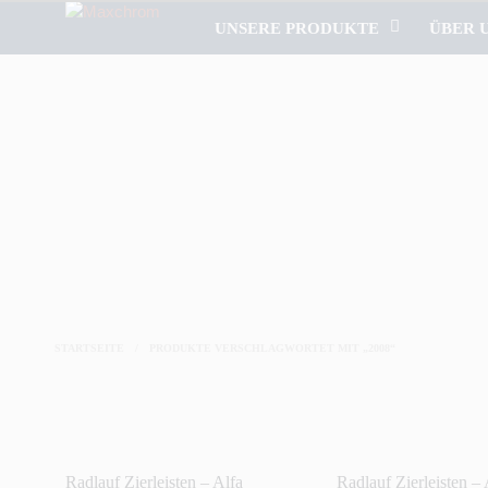
UNSERE PRODUKTE
ÜBER 
STARTSEITE
/
PRODUKTE VERSCHLAGWORTET MIT „2008“
Radlauf Zierleisten – Alfa
Radlauf Zierleisten – 