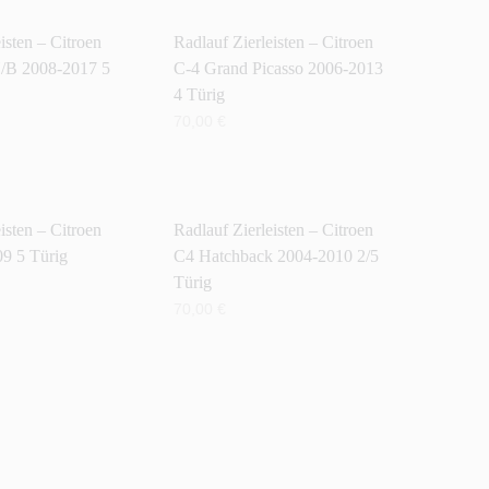
isten – Citroen
Radlauf Zierleisten – Citroen
H/B 2008-2017 5
C-4 Grand Picasso 2006-2013
4 Türig
70,00
€
ENKORB
IN DEN WARENKORB
isten – Citroen
Radlauf Zierleisten – Citroen
09 5 Türig
C4 Hatchback 2004-2010 2/5
Türig
70,00
€
ENKORB
IN DEN WARENKORB