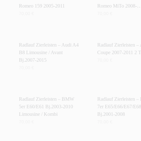
Romeo 159 2005-2011
Romeo MiTo 2008-… 
70,00
€
70,00
€
IN DEN WARENKORB
IN DEN WARENKORB
Radlauf Zierleisten – Audi A4
Radlauf Zierleisten –
B8 Limousine / Avant
Coupe 2007-2011 2 T
Bj.2007-2015
70,00
€
70,00
€
IN DEN WARENKORB
IN DEN WARENKORB
Radlauf Zierleisten – BMW
Radlauf Zierleisten
5er E60/E61 Bj.2003-2010
7er E65/E66/E67/E6
Limousine / Kombi
Bj.2001-2008
70,00
€
70,00
€
IN DEN WARENKORB
IN DEN WARENKORB