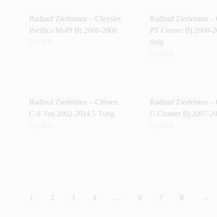
Radlauf Zierleisten – Chrysler
Radlauf Zierleisten –
Pacifica MoPf Bj.2006-2008
PT Cruiser Bj.2000-2
türig
70,00
€
70,00
€
IN DEN WARENKORB
IN DEN WARENKORB
Radlauf Zierleisten – Citroen
Radlauf Zierleisten – 
C-8 Van 2002-2014 5 Türig
C-Crosser Bj.2007-2
70,00
€
70,00
€
IN DEN WARENKORB
IN DEN WARENKORB
1
2
3
4
…
6
7
8
→