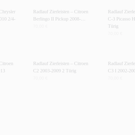
 Chrysler
Radlauf Zierleisten – Citroen
Radlauf Zierle
010 2/4-
Berlingo II Pickup 2008-…
C-3 Picasso 
Türig
70,00
€
70,00
€
IN DEN WARENKORB
IN DEN WAR
Citroen
Radlauf Zierleisten – Citroen
Radlauf Zierle
013
C2 2003-2009 2 Türig
C3 I 2002-20
70,00
€
70,00
€
IN DEN WARENKORB
IN DEN WAR