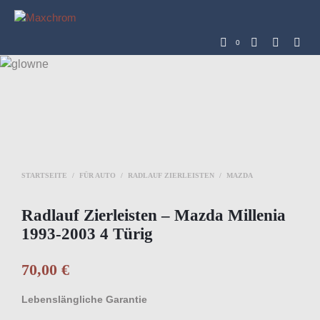
0
STARTSEITE
/
FÜR AUTO
/
RADLAUF ZIERLEISTEN
/
MAZDA
Radlauf Zierleisten – Mazda Millenia
1993-2003 4 Türig
70,00
€
Lebenslängliche Garantie