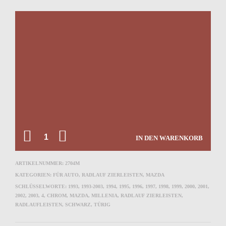
ANZAHL
IN DEN WARENKORB
ARTIKELNUMMER:
2704M
KATEGORIEN:
FÜR AUTO
,
RADLAUF ZIERLEISTEN
,
MAZDA
SCHLÜSSELWORTE:
1993
,
1993-2003
,
1994
,
1995
,
1996
,
1997
,
1998
,
1999
,
2000
,
2001
,
2002
,
2003
,
4
,
CHROM
,
MAZDA
,
MILLENIA
,
RADLAUF ZIERLEISTEN
,
RADLAUFLEISTEN
,
SCHWARZ
,
TÜRIG