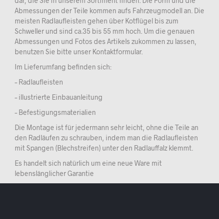
dar, die Sie in unserem Sortiment finden. Die Form und die
Abmessungen der Teile kommen aufs Fahrzeugmodell an. Die
meisten Radlaufleisten gehen über Kotflügel bis zum
Schweller und sind ca.35 bis 55 mm hoch. Um die genauen
Abmessungen und Fotos des Artikels zukommen zu lassen,
benutzen Sie bitte unser Kontaktformular.
Im Lieferumfang befinden sich:
– Radlaufleisten
– illustrierte Einbauanleitung
– Befestigungsmaterialien
Die Montage ist für jedermann sehr leicht, ohne die Teile an
den Radläufen zu schrauben, indem man die Radlaufleisten
mit Spangen (Blechstreifen) unter den Radlauffalz klemmt.
Es handelt sich natürlich um eine neue Ware mit
lebenslänglicher Garantie