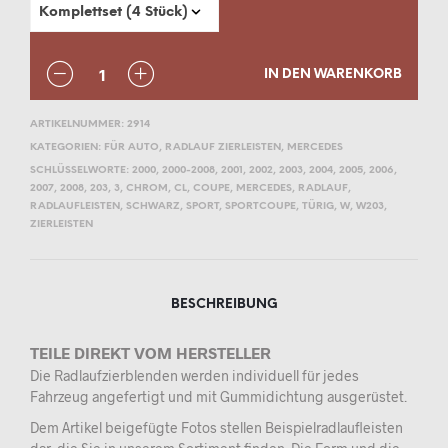
ANZAHL
IN DEN WARENKORB
ARTIKELNUMMER:
2914
KATEGORIEN:
FÜR AUTO
,
RADLAUF ZIERLEISTEN
,
MERCEDES
SCHLÜSSELWORTE:
2000
,
2000-2008
,
2001
,
2002
,
2003
,
2004
,
2005
,
2006
,
2007
,
2008
,
203
,
3
,
CHROM
,
CL
,
COUPE
,
MERCEDES
,
RADLAUF
,
RADLAUFLEISTEN
,
SCHWARZ
,
SPORT
,
SPORTCOUPE
,
TÜRIG
,
W
,
W203
,
ZIERLEISTEN
BESCHREIBUNG
TEILE DIREKT VOM HERSTELLER
Die Radlaufzierblenden werden individuell für jedes
Fahrzeug angefertigt und mit Gummidichtung ausgerüstet.
Dem Artikel beigefügte Fotos stellen Beispielradlaufleisten