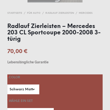
STARTSEITE
/
FÜR AUTO
/
RADLAUF ZIERLEISTEN
/
MERCEDES
Radlauf Zierleisten – Mercedes
203 CL Sportcoupe 2000-2008 3-
türig
70,00
€
Lebenslängliche Garantie
*
COLOR
*
WÄHLE EIN SET