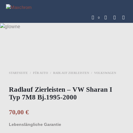
0
STARTSEITE
/
FÜR AUTO
/
RADLAUF ZIERLEISTEN
/
VOLKSWAGEN
Radlauf Zierleisten – VW Sharan I
Typ 7M8 Bj.1995-2000
70,00
€
Lebenslängliche Garantie