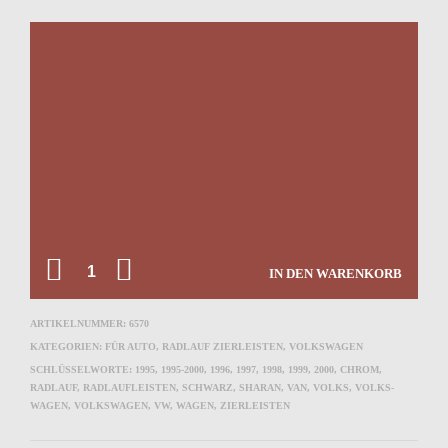
ANZAHL
IN DEN WARENKORB
ARTIKELNUMMER:
6570
KATEGORIEN:
FÜR AUTO
,
RADLAUF ZIERLEISTEN
,
VOLKSWAGEN
SCHLÜSSELWORTE:
1995
,
1995-2000
,
1996
,
1997
,
1998
,
1999
,
2000
,
CHROM
,
RADLAUF
,
RADLAUFLEISTEN
,
SCHWARZ
,
SHARAN
,
VAN
,
VOLKS
,
VOLKS-
WAGEN
,
VOLKSWAGEN
,
VW
,
WAGEN
,
ZIERLEISTEN