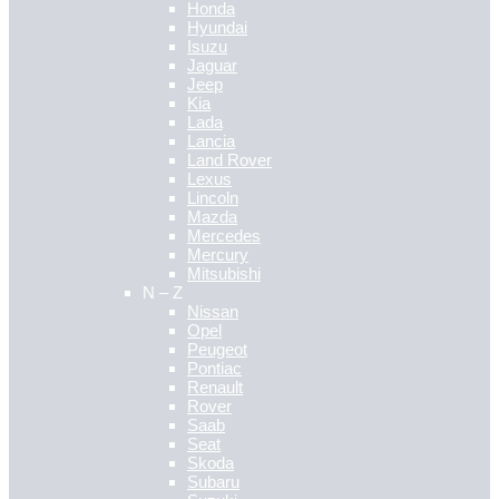
Honda
Hyundai
Isuzu
Jaguar
Jeep
Kia
Lada
Lancia
Land Rover
Lexus
Lincoln
Mazda
Mercedes
Mercury
Mitsubishi
N – Z
Nissan
Opel
Peugeot
Pontiac
Renault
Rover
Saab
Seat
Skoda
Subaru