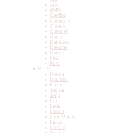
Audi
BMW
Cadilac
Chevrolet
Citroen
Chrysler
Dacia
Daihatsu
Daewoo
Dodge
Fiat
Ford
H – M
Honda
Hyundai
Isuzu
Jaguar
Jeep
Kia
Lada
Lancia
Land Rover
Lexus
Lincoln
Mazda