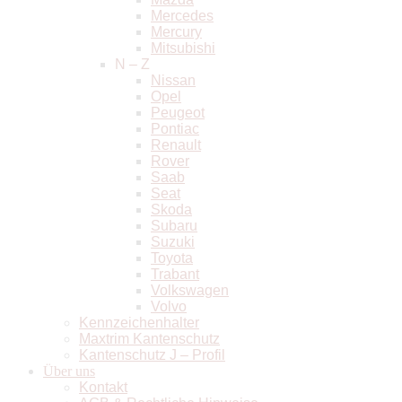
Mercedes
Mercury
Mitsubishi
N – Z
Nissan
Opel
Peugeot
Pontiac
Renault
Rover
Saab
Seat
Skoda
Subaru
Suzuki
Toyota
Trabant
Volkswagen
Volvo
Kennzeichenhalter
Maxtrim Kantenschutz
Kantenschutz J – Profil
Über uns
Kontakt