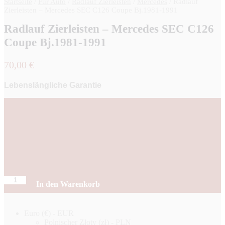
Startseite
/
Für Auto
/
Radlauf Zierleisten
/
Mercedes
/
Radlauf
Zierleisten – Mercedes SEC C126 Coupe Bj.1981-1991
Radlauf Zierleisten – Mercedes SEC C126
Coupe Bj.1981-1991
70,00
€
Lebenslängliche Garantie
Anzahl
In den Warenkorb
Euro (€) - EUR
Polnischer Złoty (zł) - PLN