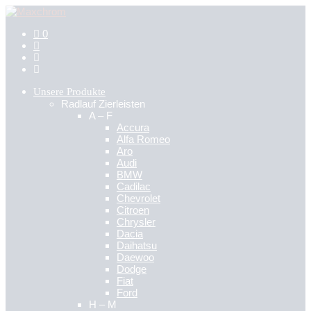
0
Unsere Produkte
Radlauf Zierleisten
A – F
Accura
Alfa Romeo
Aro
Audi
BMW
Cadilac
Chevrolet
Citroen
Chrysler
Dacia
Daihatsu
Daewoo
Dodge
Fiat
Ford
H – M